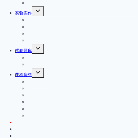
综合其它
切
实验实作
换
实验实训
子
菜
实验报告
单
课程设计
软件工具
切
试卷题库
换
习题题库
子
菜
试题试卷
单
切
课程资料
换
课程资源推荐
子
菜
课程简介
单
教学大纲
实验大纲
手册图表
教材教案
虚拟实验室
交流社区
教学研讨