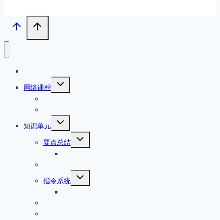
主页
切
网络课程
换
汇编语言程序设计指南
子
菜
精选视频
单
切
知识单元
换
切
子
要点总结
换
菜
课程知识点总结
子
单
菜
基础知识
单
切
指令系统
换
80×86指令详解
子
菜
汇编语言程序设计
单
接口技术