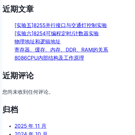
近期文章
航
[实验五]8255并行接口与交通灯控制实验
[实验六]8254可编程定时/计数器实验
物理地址和逻辑地址
寄存器、缓存、内存、DDR、RAM的关系
8086CPU内部结构及工作原理
近期评论
您尚未收到任何评论。
归档
2025 年 11 月
2024 年 10 月