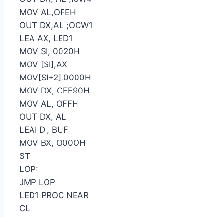
MOV AL,OFEH
OUT DX,AL ;OCW1
LEA AX, LED1
MOV SI, 0020H
MOV [SI],AX
MOV[SI+2],0000H
MOV DX, OFF90H
MOV AL, OFFH
OUT DX, AL
LEAI DI, BUF
MOV BX, O00OH
STI
LOP:
JMP LOP
LED1 PROC NEAR
CLI