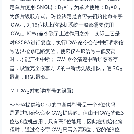
定单片使用(SNGL)：D
=1，为单片使用；D
=0，
1
1
为多片级联方式。D
位决定是否需要初始化命令字
0
ICW
，对16位以上的微机系统一般都需要使用
4
ICW
。ICW
命令除了上述作用之外，实际上它是
4
1
对8259A进行复位，执行ICW
命令会使中断请求信
1
号边沿检修电路复位，使它仅在IR信号由低变高
时，才能产生中断；ICW
命令清楚中断屏蔽寄存
1
器，设置完全嵌套方式的中断优先级排队，使IRQ
0
最高，IRQ
最低。
7
2. ICW
(中断类型号的设置)
2
8259A提供给CPU的中断类型号是一个8位代码，
是通过初始化命令ICW
提供的。但由于ICW
的低3
2
2
位被8位机占用，只有高5位能用，因此在初始化编
程时，通过命令字ICW
只写入高5位，它的低3位
2