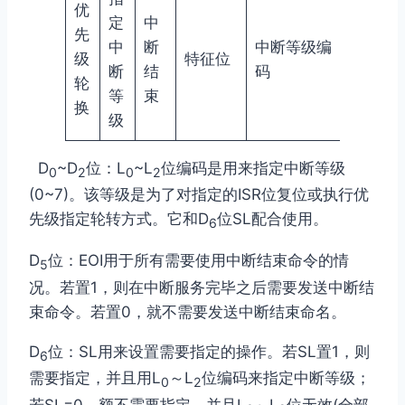
优
定
中
先
中
断
中断等级编
级
特征位
断
结
码
轮
等
束
换
级
D
~D
位：L
~L
位编码是用来指定中断等级
0
2
0
2
(0~7)。该等级是为了对指定的ISR位复位或执行优
先级指定轮转方式。它和D
位SL配合使用。
6
D
位：EOI用于所有需要使用中断结束命令的情
5
况。若置1，则在中断服务完毕之后需要发送中断结
束命令。若置0，就不需要发送中断结束命名。
D
位：SL用来设置需要指定的操作。若SL置1，则
6
需要指定，并且用L
～L
位编码来指定中断等级；
0
2
若SL=0，额不需要指定，并且L
～L
位无效(全部