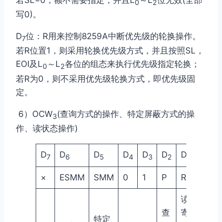
0
2
写0)。
D
位：R用来控制8259A中断优先级的轮换操作。
7
若R位置1，则采用轮换优先级方式，并且按照SL，
EOI及L
～L
各位的组态来执行优先级指定轮换；
0
2
若R为0，则不采用优先级轮换方式，即优先级固
定。
6）OCW
(查询方式的操作、特定屏蔽方式的操
3
作、读状态操作)
D
D
D
D
D
D
D
D
7
6
5
4
3
2
1
0
×
ESMM
SMM
0
1
P
RR
RIS
读
查
寄
特定