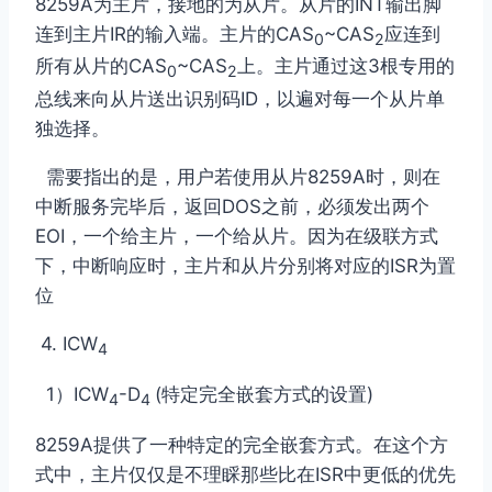
8259A为主片，接地的为从片。从片的INT输出脚
连到主片IR的输入端。主片的CAS
~CAS
应连到
0
2
所有从片的CAS
~CAS
上。主片通过这3根专用的
0
2
总线来向从片送出识别码ID，以遍对每一个从片单
独选择。
需要指出的是，用户若使用从片8259A时，则在
中断服务完毕后，返回DOS之前，必须发出两个
EOI，一个给主片，一个给从片。因为在级联方式
下，中断响应时，主片和从片分别将对应的ISR为置
位
4. ICW
4
1）ICW
-D
(特定完全嵌套方式的设置)
4
4
8259A提供了一种特定的完全嵌套方式。在这个方
式中，主片仅仅是不理睬那些比在ISR中更低的优先