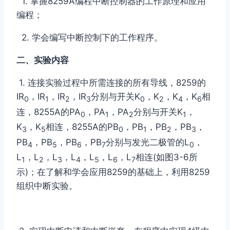
1. 掌握8259A编程中断控制器的工作原理和应用
编程；
2. 学会编写中断控制下的工作程序。
二、实验内容
1. 连接实验过程中所需连接的所有导线，8259的
IR
，IR
，IR
，IR
分别与开关K
，K
，K
，K
相
0
1
2
3
0
2
4
6
连，8255A的PA
，PA
，PA
分别与开关K
，
0
1
2
1
K
，K
相连，8255A的PB
，PB
，PB
，PB
，
3
5
0
1
2
3
PB
，PB
，PB
，PB
分别与发光二极管的L
，
4
5
6
7
0
L
，L
，L
，L
，L
，L
，L
相连(如图3-6所
1
2
3
4
5
6
7
示)；在了解和学会应用8259的基础上，利用8259
组织中断实验。