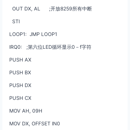
OUT DX, AL ;开放8259所有中断
STI
LOOP1: JMP LOOP1
IRQ0: ;第六位LED循环显示0－f字符
PUSH AX
PUSH BX
PUSH DX
PUSH CX
MOV AH, 09H
MOV DX, OFFSET IN0