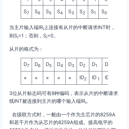
S
S
S
S
S
S
S
S
7
6
5
4
3
2
1
0
当主片输入端IR
上连接有从片的中断请求INT时，
i
则S
=1；否则，S
=0。
i
i
从片的格式为：
D
D
D
D
D
D
D
D
7
6
5
4
3
2
1
0
ID
ID
ID
×
×
×
×
×
2
1
0
3位从片标志码可有8种编码，表示从片的中断请求
线INT被连接到主片的哪个输入端IR
。
i
在级联方式时，一般由一个作为主芯片的8259A
和若干片作为从芯片的8259A组成。
接高电平的