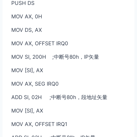
PUSH DS
MOV AX, 0H
MOV DS, AX
MOV AX, OFFSET IRQ0
MOV SI, 200H ;中断号80h，IP矢量
MOV [SI], AX
MOV AX, SEG IRQ0
ADD SI, 02H ;中断号80h，段地址矢量
MOV [SI], AX
MOV AX, OFFSET IRQ1