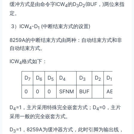
缓冲方式是由命令字ICW
的D
D
(BUF，
)两位来指
4
3
2
定。
3）ICW
-D
(中断结束方式的设置)
4
1
8259A的中断结束方式由两种：自动结束方式和非
自动结束方式。
ICW
格式如下：
4
D
D
D
D
D
D
D
D
7
6
5
4
3
2
1
0
0
0
0
SFNM
BUF
AEOI
uP
D
=1，主片采用特殊完全嵌套方式；D
=0，主片
4
4
采用一般的完全嵌套方式。
D
=1，8259A为缓冲器方式，此时
引脚为输出线，
3