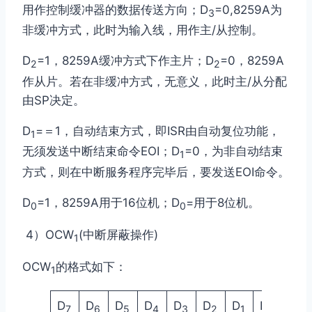
用作控制缓冲器的数据传送方向；D
=0,8259A为
3
非缓冲方式，此时
为输入线，用作主/从控制。
D
=1，8259A缓冲方式下作主片；D
=0，8259A
2
2
作从片。若在非缓冲方式，
无意义，此时主/从分配
由SP决定。
D
=＝1，自动结束方式，即ISR由自动复位功能，
1
无须发送中断结束命令EOI；D
=0，为非自动结束
1
方式，则在中断服务程序完毕后，要发送EOI命令。
D
=1，8259A用于16位机；D
=用于8位机。
0
0
4）OCW
(中断屏蔽操作)
1
OCW
的格式如下：
1
D
D
D
D
D
D
D
D
7
6
5
4
3
2
1
0