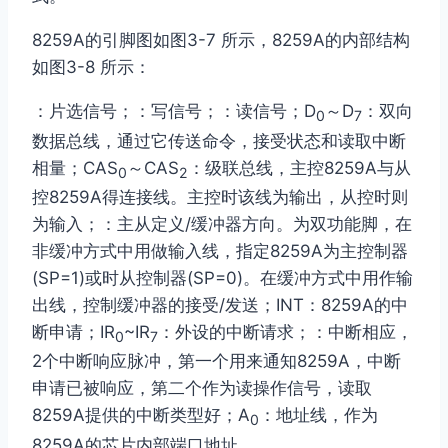
8259A的引脚图如图3-7 所示，8259A的内部结构
如图3-8 所示：
：片选信号；
：写信号；
：读信号；D
～D
：双向
0
7
数据总线，通过它传送命令，接受状态和读取中断
相量；CAS
～CAS
：级联总线，主控8259A与从
0
2
控8259A得连接线。主控时该线为输出，从控时则
为输入；
：主从定义/缓冲器方向。为双功能脚，在
非缓冲方式中用做输入线，指定8259A为主控制器
(SP=1)或时从控制器(SP=0)。在缓冲方式中用作输
出线，控制缓冲器的接受/发送；INT：8259A的中
断申请；IR
~IR
：外设的中断请求；
：中断相应，
0
7
2个中断响应脉冲，第一个
用来通知8259A，中断
申请已被响应，第二个
作为读操作信号，读取
8259A提供的中断类型好；A
：地址线，作为
0
8259A的芯片内部端口地址。