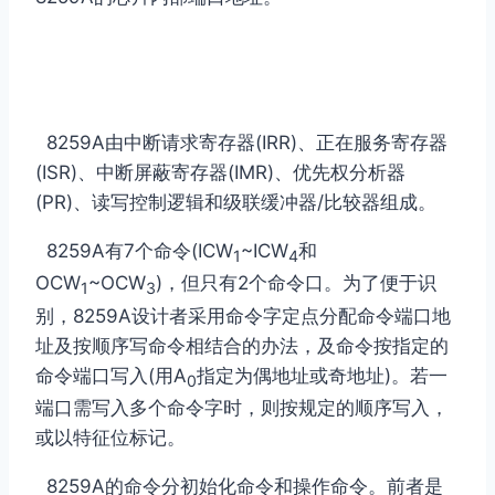
8259A由中断请求寄存器(IRR)、正在服务寄存器
(ISR)、中断屏蔽寄存器(IMR)、优先权分析器
(PR)、读写控制逻辑和级联缓冲器/比较器组成。
8259A有7个命令(ICW
~ICW
和
1
4
OCW
~OCW
)，但只有2个命令口。为了便于识
1
3
别，8259A设计者采用命令字定点分配命令端口地
址及按顺序写命令相结合的办法，及命令按指定的
命令端口写入(用A
指定为偶地址或奇地址)。若一
0
端口需写入多个命令字时，则按规定的顺序写入，
或以特征位标记。
8259A的命令分初始化命令和操作命令。前者是