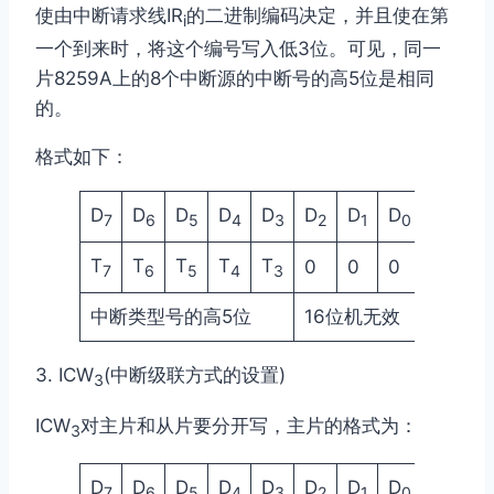
使由中断请求线IR
的二进制编码决定，并且使在第
i
一个
到来时，将这个编号写入低3位。可见，同一
片8259A上的8个中断源的中断号的高5位是相同
的。
格式如下：
D
D
D
D
D
D
D
D
7
6
5
4
3
2
1
0
T
T
T
T
T
0
0
0
7
6
5
4
3
中断类型号的高5位
16位机无效
3. ICW
(中断级联方式的设置)
3
ICW
对主片和从片要分开写，主片的格式为：
3
D
D
D
D
D
D
D
D
7
6
5
4
3
2
1
0