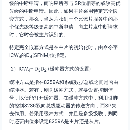
级的中断申请，而响应所有与ISR位相等的或较高优
先级的中断申请。因此，如果主片采用特定完全嵌
套方式，那么，当从片收到一个比该片服务中的那
个优先级等级更高的中断申请，向主片发中断请求
时，它时会被主片识别的。
特定完全嵌套方式是在主片的初始化时，由命令字
ICW
的D
(SFNM)位指定。
4
4
2）ICW
– D
D
(缓冲器方式的设置)
4
3
2
缓冲方式是指在8259A和系统数据总线之间是否由
缓冲器。若有，则为缓冲方式，就要设置控制信
号，以便能打开缓冲器。在缓冲方式中，利用引脚
的
控制8286双向总线驱动器的传送方向，而SP失
去作用。若采用缓冲方式，并且是多级级联，则同
时还要由
位来设定8259A是主片还是从片。