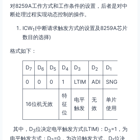
对8259A工作方式和工作条件的设置，后者是对中
断处理过程实现动态控制的操作。
ICW
(中断请求触发方式的设置及8259A芯片
1
数目的选择)
格式如下：
D
D
D
D
D
D
D
D
7
6
5
4
3
2
1
0
0
0
0
1
LTIM
ADI
SNGL
IC4
特
需要
电平
无
单片
16位机无效
征
ICW
触发
效
使用
4
位
其中，D
位决定电平触发方式(LTIM)：D
=1，为
3
3
电平触发方式；D
=0，为边沿触发方式。D
位决
3
1