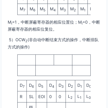
M
M
M
M
M
M
M
M
7
6
5
4
3
2
1
0
M
=1，中断屏蔽寄存器的相应位置位；M
=0，中断
i
i
屏蔽寄存器的相应位复位。
5）OCW
(非自动中断结束方式的操作，中断排队
2
方式的操作)
D
D
D
D
D
D
D
D
7
6
5
4
3
2
1
0
L
L
L
R
SL
EOI
0
0
2
1
0
指