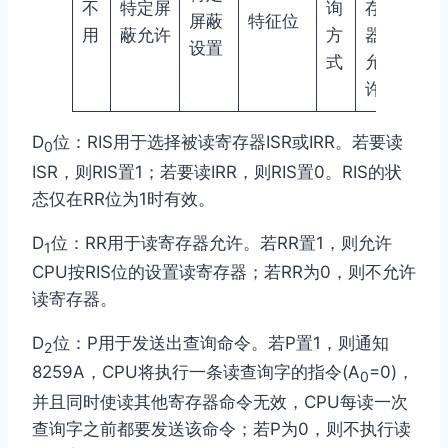
不
特定屏
询
存
读
屏蔽
特征位
用
蔽允许
方
器
ISR
设置
式
允
许
D
位：RIS用于选择被读寄存器ISR或IRR。若要读
0
ISR，则RIS置1；若要读IRR，则RIS置0。RIS的状
态仅在RR位为1时有效。
D
位：RR用于读寄存器允许。若RR置1，则允许
1
CPU按RIS位的设置读寄存器；若RR为0，则不允许
读寄存器。
D
位：P用于发送出查询命令。若P置1，则通知
2
8259A，CPU将执行一条读查询字的指令(A
=0)，
0
并且同时使读其他寄存器命令无效，CPU每读一次
查询字之前都要发送该命令；若P为0，则不执行读