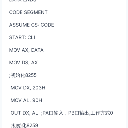
CODE SEGMENT
ASSUME CS: CODE
START: CLI
MOV AX, DATA
MOV DS, AX
;初始化8255
MOV DX, 203H
MOV AL, 90H
OUT DX, AL ;PA口输入，PB口输出,工作方式0
;初始化8259