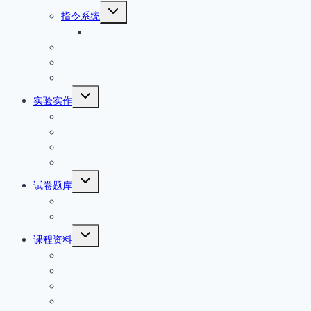
单
切
指令系统
换
80×86指令详解
子
菜
汇编语言程序设计
单
接口技术
综合其它
切
实验实作
换
实验实训
子
菜
实验报告
单
课程设计
软件工具
切
试卷题库
换
习题题库
子
菜
试题试卷
单
切
课程资料
换
课程资源推荐
子
菜
课程简介
单
教学大纲
实验大纲