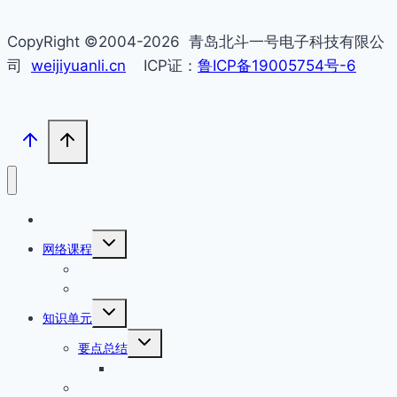
CopyRight ©2004-2026 青岛北斗一号电子科技有限公
司
weijiyuanli.cn
ICP证：
鲁ICP备19005754号-6
主页
切
网络课程
换
汇编语言程序设计指南
子
菜
精选视频
单
切
知识单元
换
切
子
要点总结
换
菜
课程知识点总结
子
单
菜
基础知识