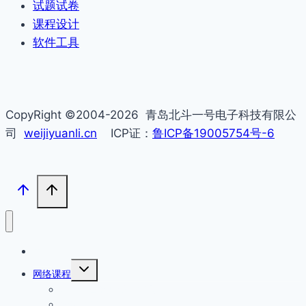
试题试卷
课程设计
软件工具
CopyRight ©2004-2026 青岛北斗一号电子科技有限公
司
weijiyuanli.cn
ICP证：
鲁ICP备19005754号-6
主页
切
网络课程
换
汇编语言程序设计指南
子
菜
精选视频