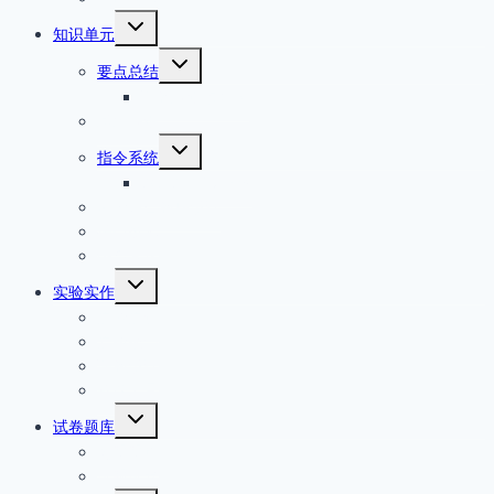
单
切
知识单元
换
切
子
要点总结
换
菜
课程知识点总结
子
单
菜
基础知识
单
切
指令系统
换
80×86指令详解
子
菜
汇编语言程序设计
单
接口技术
综合其它
切
实验实作
换
实验实训
子
菜
实验报告
单
课程设计
软件工具
切
试卷题库
换
习题题库
子
菜
试题试卷
单